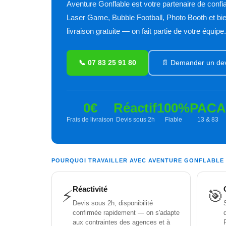
Aventure Gonflable est votre partenaire de confi
Laser Game, Bubble Football, Photo Booth et bie
livraison gratuite — on fait partie de votre équipe.
📞 07 83 25 91 80
📄 Demander un dev
0€
Réactif
100%
PACA
Frais de livraison
Devis sous 2h
Fiable
13 & 83
POURQUOI TRAVAILLER AVEC AVENTURE GONFLABLE
Réactivité
⚡
🎯
Devis sous 2h, disponibilité
confirmée rapidement — on s'adapte
aux contraintes des agences et à