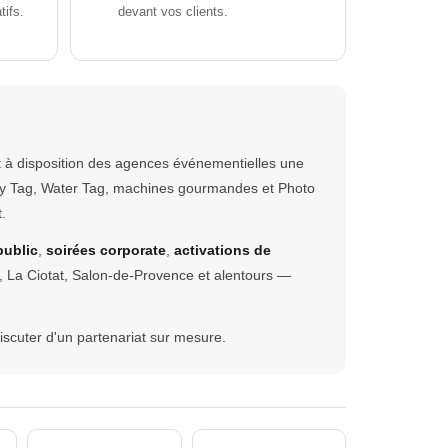
tifs.
devant vos clients.
t à disposition des agences événementielles une
ery Tag, Water Tag, machines gourmandes et Photo
.
public
,
soirées corporate
,
activations de
s, La Ciotat, Salon-de-Provence et alentours —
iscuter d'un partenariat sur mesure.