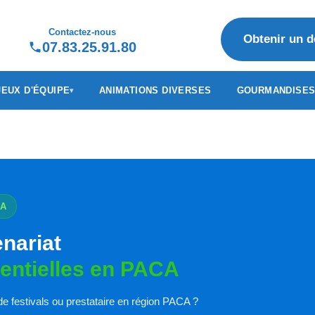
Contactez-nous
Obtenir un d
07.83.25.91.80
JEUX D'ÉQUIPE
ANIMATIONS DIVERSES
GOURMANDISE
CA
enariat
entielles en PACA
e festivals ou prestataire en région PACA ?