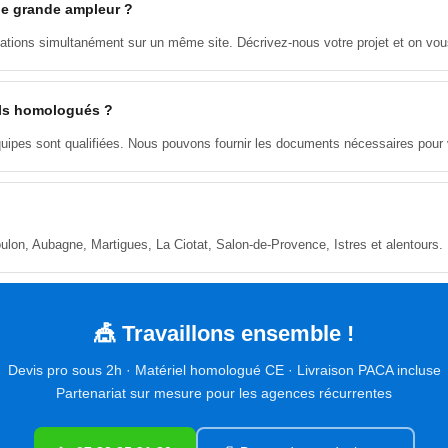
de grande ampleur ?
ions simultanément sur un même site. Décrivez-nous votre projet et on vous 
ils homologués ?
quipes sont qualifiées. Nous pouvons fournir les documents nécessaires pou
ulon, Aubagne, Martigues, La Ciotat, Salon-de-Provence, Istres et alentours. Li
🎪 Travaillons ensemble !
Devis pro sous 2h · Matériel homologué CE · Livraison PACA incluse
Partenariat sur mesure pour les agences récurrentes