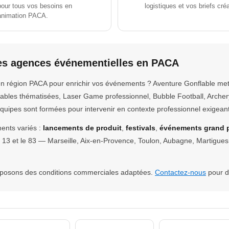
pour tous vos besoins en
logistiques et vos briefs créa
animation PACA.
des agences événementielles en PACA
 en région PACA pour enrichir vos événements ? Aventure Gonflable me
flables thématisées, Laser Game professionnel, Bubble Football, Arch
quipes sont formées pour intervenir en contexte professionnel exigeant
ents variés :
lancements de produit
,
festivals
,
événements grand 
e 13 et le 83 — Marseille, Aix-en-Provence, Toulon, Aubagne, Martigue
.
roposons des conditions commerciales adaptées.
Contactez-nous
pour d