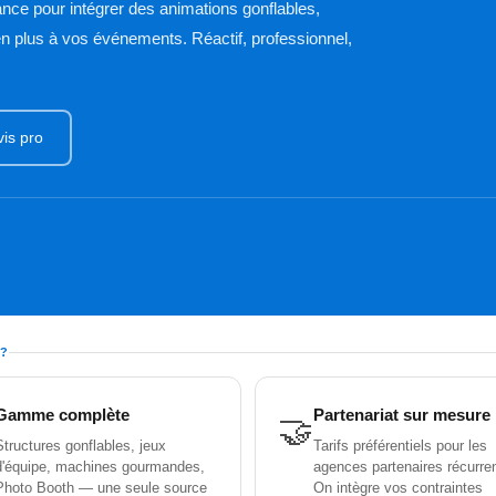
ance pour intégrer des animations gonflables,
n plus à vos événements. Réactif, professionnel,
is pro
 ?
Gamme complète
Partenariat sur mesure
🤝
Structures gonflables, jeux
Tarifs préférentiels pour les
d'équipe, machines gourmandes,
agences partenaires récurre
Photo Booth — une seule source
On intègre vos contraintes