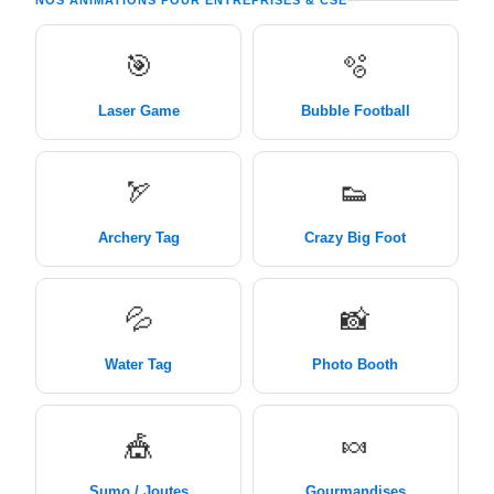
NOS ANIMATIONS POUR ENTREPRISES & CSE
🎯
🫧
Laser Game
Bubble Football
🏹
👟
Archery Tag
Crazy Big Foot
💦
📸
Water Tag
Photo Booth
🎪
🍬
Sumo / Joutes
Gourmandises