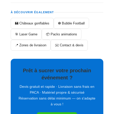
À DÉCOUVRIR ÉGALEMENT
🏰 Châteaux gonflables
⚽ Bubble Football
🎯 Laser Game
📦 Packs animations
📍 Zones de livraison
✉️ Contact & devis
Prêt à sucrer votre prochain
événement ?
Devis gratuit et rapide · Livraison sans frais en
PACA · Matériel propre & sécurisé
Réservation sans délai minimum — on s'adapte
à vous !