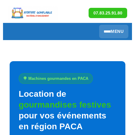
07.83.25.91.80
MENU
🍭 Machines gourmandes en PACA
Location de
gourmandises festives
pour vos événements
en région PACA