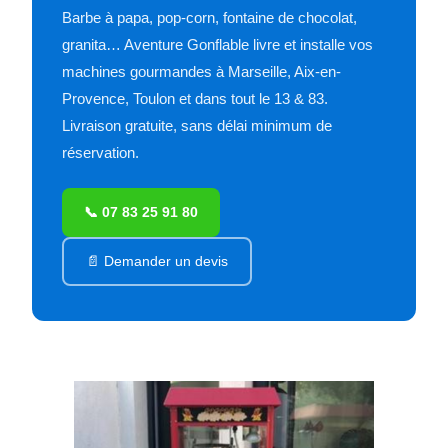
Barbe à papa, pop-corn, fontaine de chocolat,
granita… Aventure Gonflable livre et installe vos
machines gourmandes à Marseille, Aix-en-
Provence, Toulon et dans tout le 13 & 83.
Livraison gratuite, sans délai minimum de
réservation.
📞 07 83 25 91 80
📄 Demander un devis