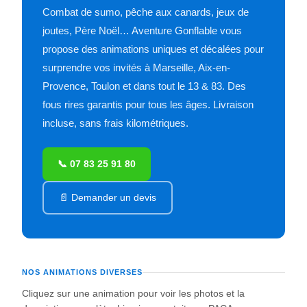
Combat de sumo, pêche aux canards, jeux de
joutes, Père Noël… Aventure Gonflable vous
propose des animations uniques et décalées pour
surprendre vos invités à Marseille, Aix-en-
Provence, Toulon et dans tout le 13 & 83. Des
fous rires garantis pour tous les âges. Livraison
incluse, sans frais kilométriques.
📞 07 83 25 91 80
📄 Demander un devis
NOS ANIMATIONS DIVERSES
Cliquez sur une animation pour voir les photos et la