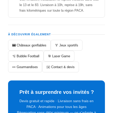
le 13 et le 83. Livraison à 10h, reprise à 19h, sans
frais kilométriques sur toute la région PACA.
À DÉCOUVRIR ÉGALEMENT
🏰 Châteaux gonflables
🏅 Jeux sportifs
🫧 Bubble Football
🎯 Laser Game
🍬 Gourmandises
✉️ Contact & devis
Prêt à surprendre vos invités ?
Devis gratuit et rapide · Livraison sans frais en
PACA · Animations pour tous les âges
Réservation sans délai minimum — on s'adapte à