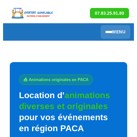
07.83.25.91.80
MENU
🎪 Animations originales en PACA
Location d'
animations
diverses et originales
pour vos événements
en région PACA