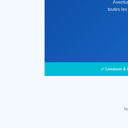
Aventur
toutes le
✅ Livraison & i
No