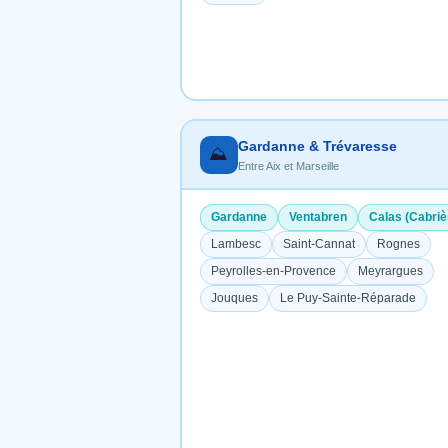
Gardanne & Trévaresse
⛰️
Entre Aix et Marseille
Gardanne
Ventabren
Calas (Cabriè
Lambesc
Saint-Cannat
Rognes
Peyrolles-en-Provence
Meyrargues
Jouques
Le Puy-Sainte-Réparade