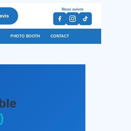
Nous suivre
evis
S
PHOTO BOOTH
CONTACT
ble
)