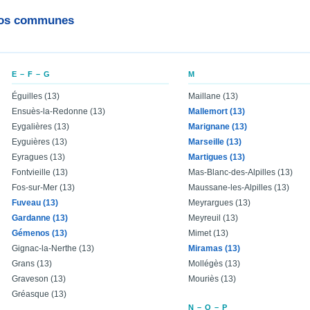
 nos communes
E – F – G
M
Éguilles (13)
Maillane (13)
Ensuès-la-Redonne (13)
Mallemort (13)
Eygalières (13)
Marignane (13)
Eyguières (13)
Marseille (13)
Eyragues (13)
Martigues (13)
Fontvieille (13)
Mas-Blanc-des-Alpilles (13)
Fos-sur-Mer (13)
Maussane-les-Alpilles (13)
Fuveau (13)
Meyrargues (13)
Gardanne (13)
Meyreuil (13)
Gémenos (13)
Mimet (13)
Gignac-la-Nerthe (13)
Miramas (13)
Grans (13)
Mollégès (13)
Graveson (13)
Mouriès (13)
Gréasque (13)
N – O – P