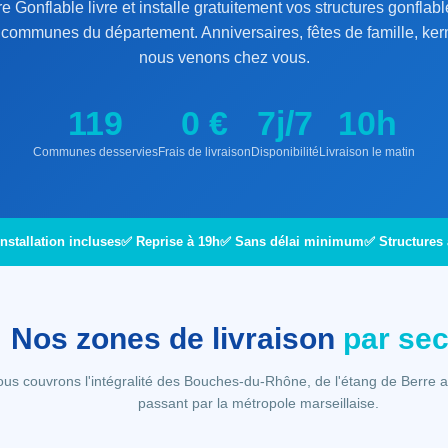
e Gonflable livre et installe gratuitement vos structures gonflab
s communes du département. Anniversaires, fêtes de famille, k
nous venons chez vous.
119
0 €
7j/7
10h
Communes desservies
Frais de livraison
Disponibilité
Livraison le matin
nstallation incluses
✅ Reprise à 19h
✅ Sans délai minimum
✅ Structures
Nos zones de livraison
par sec
us couvrons l'intégralité des Bouches-du-Rhône, de l'étang de Berre au
passant par la métropole marseillaise.