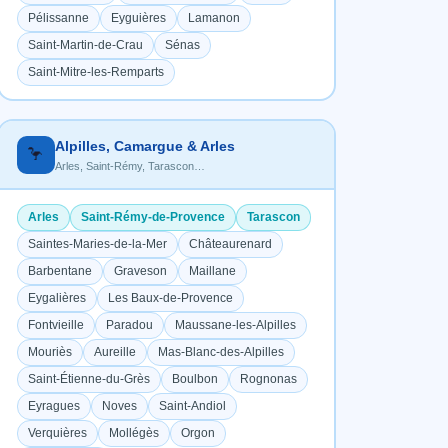
Pélissanne
Eyguières
Lamanon
Saint-Martin-de-Crau
Sénas
Saint-Mitre-les-Remparts
Alpilles, Camargue & Arles
🦩
Arles, Saint-Rémy, Tarascon…
Arles
Saint-Rémy-de-Provence
Tarascon
Saintes-Maries-de-la-Mer
Châteaurenard
Barbentane
Graveson
Maillane
Eygalières
Les Baux-de-Provence
Fontvieille
Paradou
Maussane-les-Alpilles
Mouriès
Aureille
Mas-Blanc-des-Alpilles
Saint-Étienne-du-Grès
Boulbon
Rognonas
Eyragues
Noves
Saint-Andiol
Verquières
Mollégès
Orgon