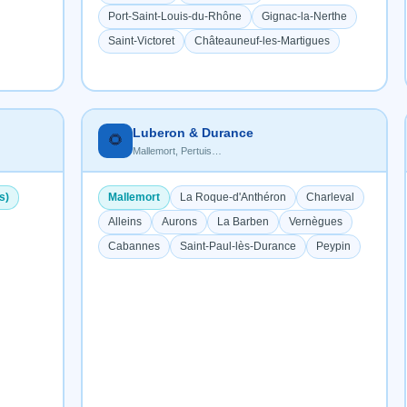
Port-Saint-Louis-du-Rhône
Gignac-la-Nerthe
Saint-Victoret
Châteauneuf-les-Martigues
Luberon & Durance
🌻
Mallemort, Pertuis…
s)
Mallemort
La Roque-d'Anthéron
Charleval
Alleins
Aurons
La Barben
Vernègues
Cabannes
Saint-Paul-lès-Durance
Peypin