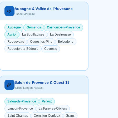
Aubagne & Vallée de l'Huveaune
🌿
Est de Marseille
Aubagne
Gémenos
Carnoux-en-Provence
Auriol
La Bouilladisse
La Destrousse
Roquevaire
Cuges-les-Pins
Belcodène
Roquefort-la-Bédoule
Ceyreste
Salon-de-Provence & Ouest 13
🌾
Salon, Lançon, Velaux…
Salon-de-Provence
Velaux
Lançon-Provence
La Fare-les-Oliviers
Saint-Chamas
Cornillon-Confoux
Grans