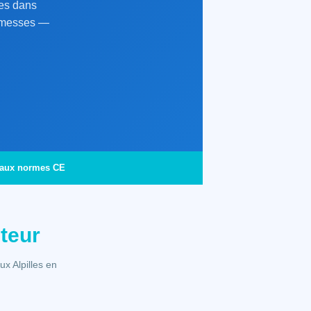
les dans
ermesses —
 aux normes CE
teur
x Alpilles en