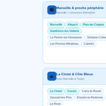
Marseille & proche périphérie
🏙️
Marseille + communes limitrophes
Marseille
Allauch
Plan-de-Cuques
Septèmes-les-Vallons
La Penne-sur-Huveaune
Simiane-Coll
Les Pennes-Mirabeau
Cabriès
La Ciotat & Côte Bleue
🌊
Entre Marseille et Toulon
La Ciotat
Cassis
Carry-le-Rouet
Sausset-les-Pins
Ensuès-la-Redonne
Le Rove