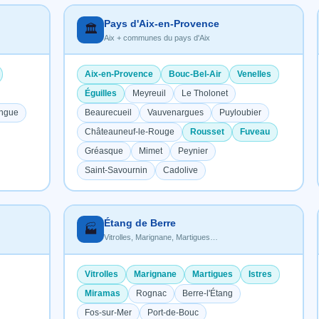
Pays d'Aix-en-Provence
🏛️
Aix + communes du pays d'Aix
Aix-en-Provence
Bouc-Bel-Air
Venelles
Éguilles
Meyreuil
Le Tholonet
ongue
Beaurecueil
Vauvenargues
Puyloubier
Châteauneuf-le-Rouge
Rousset
Fuveau
Gréasque
Mimet
Peynier
Saint-Savournin
Cadolive
Étang de Berre
🏭
Vitrolles, Marignane, Martigues…
Vitrolles
Marignane
Martigues
Istres
Miramas
Rognac
Berre-l'Étang
Fos-sur-Mer
Port-de-Bouc