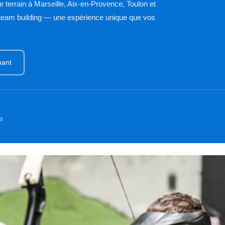
e terrain à Marseille, Aix-en-Provence, Toulon et
 team building — une expérience unique que vos
nant
s