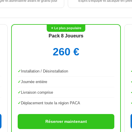
gie et adrénaline avant le grand jour
Esprit d'équipe et tactique en plei
⭐ Le plus populaire
Pack 8 Joueurs
260 €
Installation / Désinstallation
Journée entière
Livraison comprise
Déplacement toute la région PACA
Réserver maintenant