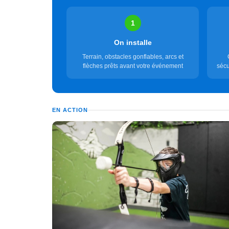
1
On installe
Terrain, obstacles gonflables, arcs et
flèches prêts avant votre événement
sécu
EN ACTION