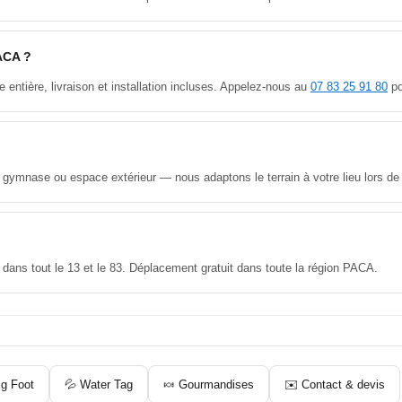
PACA ?
entière, livraison et installation incluses. Appelez-nous au
07 83 25 91 80
po
gymnase ou espace extérieur — nous adaptons le terrain à votre lieu lors de l'
ses dans tout le 13 et le 83. Déplacement gratuit dans toute la région PACA.
ig Foot
💦 Water Tag
🍬 Gourmandises
✉️ Contact & devis