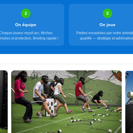
2
3
On équipe
On joue
Chaque joueur reçoit arc, flèches
Parties encadrées par notre anima
risées et protection. Briefing rapide !
qualifié — stratégie et adrénaline