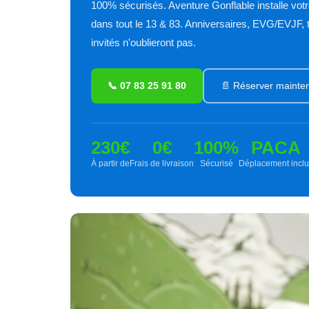
100% sécurisés. Aventure Gonflable installe votr
dans tout le 13 & 83. Anniversaires, EVG/EVJF,
invités n'oublieront pas.
📞 07 83 25 91 80
📄 Réserver mainte
230€
0€
100%
PACA
À partir de
Frais de livraison
Sécurisé
Déplacement inclu