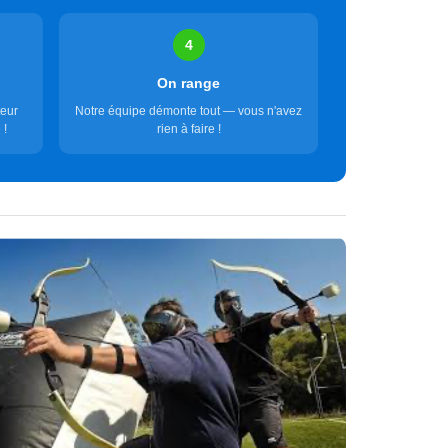
4
On range
teur
Notre équipe démonte tout — vous n'avez
 !
rien à faire !