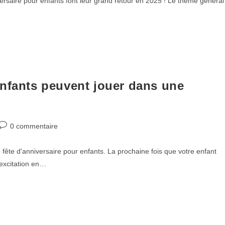
versaire pour enfants font leur grand retour en 2025 ! Le thème général
enfants peuvent jouer dans une
0 commentaire
 fête d'anniversaire pour enfants. La prochaine fois que votre enfant
'excitation en…