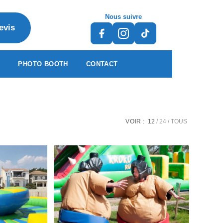
Nous suivre
evis
S
PHOTO BOOTH
CONTACT
VOIR :
12
24
TOUS